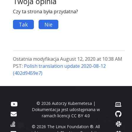
Twoja opinia
Czy ta strona była przydatna?
Tak
Nie
Ostatnia modyfikacja August 12, 2020 at 10:38 AM
PST:
Polish translation update 2020-08-12
(402d9459e7)
© 2026 Autorzy Kubernetesa |
Dokumentacja jest udostępniana w
ramach licencji
CC BY 4.0
© 2026 The Linux Foundation ®. All