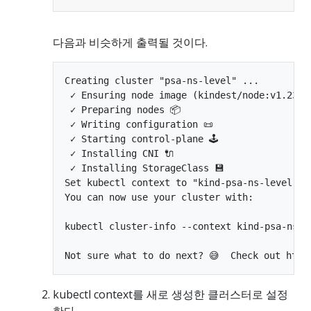
다음과 비슷하게 출력될 것이다.
Creating cluster "psa-ns-level" ...

 ✓ Ensuring node image (kindest/node:v1.23.0)
 ✓ Preparing nodes 📦  

 ✓ Writing configuration 📜 

 ✓ Starting control-plane 🕹️ 

 ✓ Installing CNI 🔌 

 ✓ Installing StorageClass 💾 

Set kubectl context to "kind-psa-ns-level"

You can now use your cluster with:

kubectl cluster-info --context kind-psa-ns-le
kubectl context를 새로 생성한 클러스터로 설정
한다.