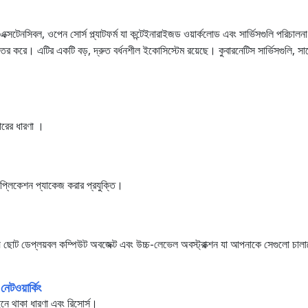
এক্সটেনসিবল, ওপেন সোর্স প্ল্যাটফর্ম যা কন্টেইনারাইজড ওয়ার্কলোড এবং সার্ভিসগুলি পরিচ
রে। এটির একটি বড়, দ্রুত বর্ধনশীল ইকোসিস্টেম রয়েছে। কুবারনেটিস সার্ভিসগুলি, সাপো
ারের ধারণা ।
াপ্লিকেশন প্যাকেজ করার প্রযুক্তি।
়ে ছোট ডেপ্লয়বল কম্পিউট অবজেক্ট এবং উচ্চ-লেভেল অবস্ট্রাক্শন যা আপনাকে সেগুলো চাল
নেটওয়ার্কিং
িছনে থাকা ধারণা এবং রিসোর্স।