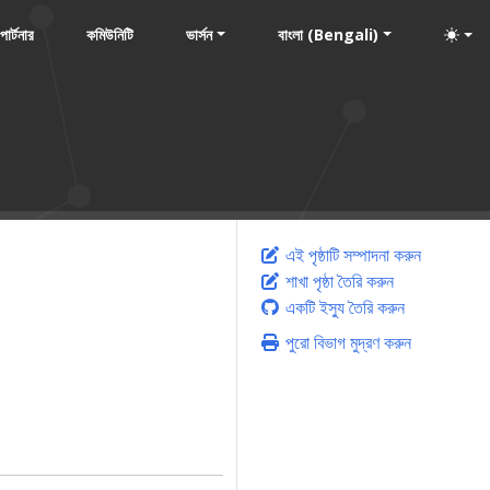
পার্টনার
কমিউনিটি
ভার্সন
বাংলা (Bengali)
এই পৃষ্ঠাটি সম্পাদনা করুন
শাখা পৃষ্ঠা তৈরি করুন
একটি ইস্যু তৈরি করুন
পুরো বিভাগ মুদ্রণ করুন