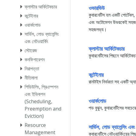
ক্লাস্টার আর্কিটেকচার
ওভারভিউ
কুবারনেটিস হল একটি পোর্টেবল, 
কন্টেইনার
এবং অটোমেশন উভয়কেই সহজতর ক
ওয়ার্কলোড
সহজলভ্য।
সার্ভিস, লোড ব্যালেন্সিং
এবং নেটওয়ার্কিং
ক্লাস্টার আর্কিটেকচার
স্টোরেজ
কুবারনেটিসের পিছনে আর্কিটেকচ
কনফিগারেশন
নিরাপত্তা
কন্টেইনার
নীতিমালা
রানটাইম নির্ভরতা সহ একটি অ্য
শিডিউলিং, প্রিএম্পশন
এবং ইভিকশন
ওয়ার্কলোড
(Scheduling,
পড বুঝুন, কুবারনেটিসের সবচেয
Preemption and
Eviction)
Resource
সার্ভিস, লোড ব্যালেন্সিং এবং 
Management
কুবারনেটিসে নেটওয়ার্কিংয়ের প