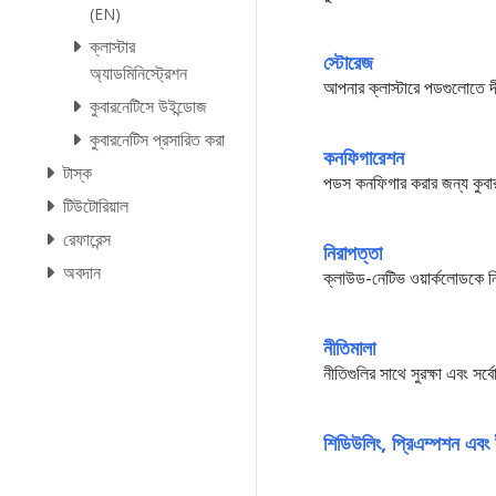
(EN)
ক্লাস্টার
স্টোরেজ
অ্যাডমিনিস্ট্রেশন
আপনার ক্লাস্টারে পডগুলোতে দী
কুবারনেটিসে উইন্ডোজ
কুবারনেটিস প্রসারিত করা
কনফিগারেশন
টাস্ক
পডস কনফিগার করার জন্য কুবার
টিউটোরিয়াল
রেফারেন্স
নিরাপত্তা
অবদান
ক্লাউড-নেটিভ ওয়ার্কলোডকে নির
নীতিমালা
নীতিগুলির সাথে সুরক্ষা এবং সর
শিডিউলিং, প্রিএম্পশ